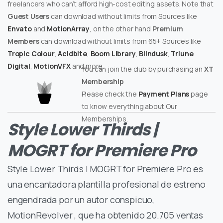
freelancers who can’t afford high-cost editing assets. Note that
Guest Users
can download without limits from Sources like
Envato
and
MotionArray
, on the other hand
Premium
Members
can download without limits from 65+ Sources like
Tropic Colour
,
Acidbite
,
Boom Library
,
Blindusk
,
Triune
Digital
,
MotionVFX
and more.
You can join the club by purchasing an
XT
Membership
Please check the
Payment Plans
page
to know everything about Our
Memberships.
Style Lower Thirds |
MOGRT for Premiere Pro
Style Lower Thirds | MOGRT for Premiere Pro es
una encantadora plantilla profesional de estreno
engendrada por un autor conspicuo,
MotionRevolver , que ha obtenido 20.705 ventas