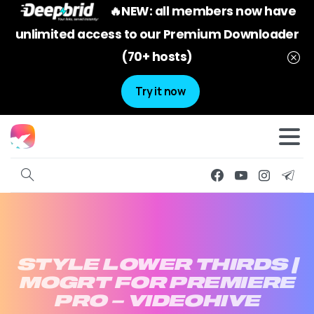
🔥NEW: all members now have
unlimited access to our Premium Downloader
(70+ hosts)
Try it now
STYLE
LOWER
THIRDS
|
MOGRT
FOR
PREMIERE
PRO
–
VIDEOHIVE