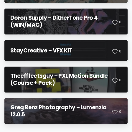
Doron Supply – DitherTone Pro 4
0
(WIN/MAC)
StayCreative – VFX KIT
0
Theefffectsguy – PXL Motion Bundle
0
(Course + Pack)
Greg Benz Photography – Lumenzia
0
12.0.6