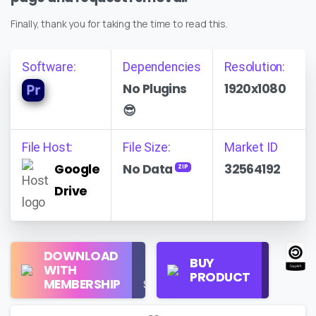
Finally, thank you for taking the time to read this.
Software:
Dependencies
Resolution:
No Plugins
1920x1080
😎
File Host:
File Size:
Market ID
Google
No Data
32564192
ZIP
Drive
Regular
DOWNLOAD
Personal
BUY
License
WITH
Use
PRODUCT
Check
MEMBERSHIP
$16/Month
Price