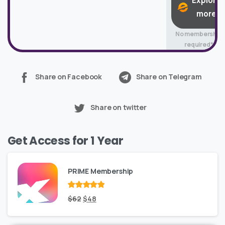
Explore
more
No membership
required*
Share on Facebook
Share on Telegram
Share on twitter
Get Access for 1 Year
PRIME Membership
Rated
Original
out
Current
$
62
$
48
of 5
price
price