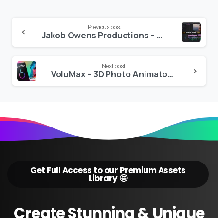
Continue
Previous post
Jakob Owens Productions – MASTERCLASS “TRAVEL FILMS” EDIT TUTORIAL! – Premiere Pro Workflow
Reading
Next post
VoluMax – 3D Photo Animator V6
Get Full Access to our Premium Assets
Library 🤩
Create
Stunning
&
Unique