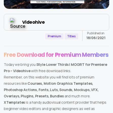
Videohive
Published on
Premium
Titles
18/06/2021
Free Download for Premium Members
Today we bring you
Style Lower Thirds | MOGRT for Premiere
Pro – Videohive
with free download links.
Remember, on this website you will find lots of premium
resources like
Courses, Motion Graphics Templates,
Photoshop Actions, Fonts, Luts, Sounds, Mockups, VFX,
Overlays, Plugins, Presets, Bundles
and much more.
XTemplates
is a handy audiovisual content provider that helps
beginner video editors and graphic designers as well as