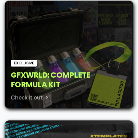
was:
is:
$62.
$48.
EXCLUSIVE
GFXWRLD: COMPLETE
FORMULA KIT
Check it out