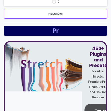
0
PREMIUM
450+
Plugins
and
Presets
For After
Effects,
Premiere Pro,
Final Cut Pro
and DaVinci
Resolve